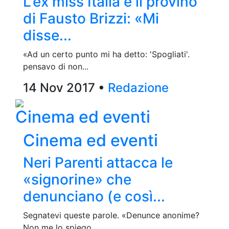
L’ex miss Italia e il provino
di Fausto Brizzi: «Mi
disse...
«Ad un certo punto mi ha detto: 'Spogliati'.
pensavo di non...
14 Nov 2017 •
Redazione
Cinema ed eventi
Cinema ed eventi
Neri Parenti attacca le
«signorine» che
denunciano (e così...
Segnatevi queste parole. «Denunce anonime?
Non me lo spiego....